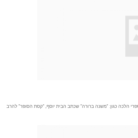
רי הלכה כגון: "משנה ברורה" שכתב הבית יוסף, "קסת הסופר" להרב