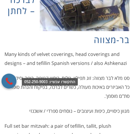
– לחתן
בר-מצווה
Many kinds of velvet coverings, head coverings and
designs – and tefillin Spanish versions / also Ashkenazi
סט מלא לבר מצווה: זוג תפילין, טלית, כיסויי קטיפה, כיפה וסידור.
התקשרו עכשיו: 052-250-9003
כל האביזרים באיכות מעולה, כשרים לברכה, בפיקוח והגהת סופר
סת"ם מוסמך.
מגוון כיסויים, כיפות ועיצובים – נוסחים ספרדי / אשכנזי
Full set bar mitzvah: a pair of tefillin, tallit, plush