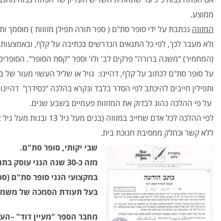
ממוצע.
המזוזה
נכתבת על ידי סופר סת"ם ( ספר תורה תפילן מזוזות ) מוסמך ו
ולא מעבר לכך, לפי כל התנאים הנדרשים בכתיבה על קלף, ובאמצעות קו
(המחמיר) "משנה ברורה" פרקים לב' ולו' וספר "קסת הסופר". הסופרי
על סופר סת"ם לכתוב על קלף, דהיינו: גויל או שליל העשוי מעור של בה
ותפילין חייבים להיכתב לפי הסדר בלבד ונקרא בהלכה "כסידרן" דהיינו
על פי ההלכה נהוג לבדוק את המזוזות פעמיים בשבע שנים.
ללא קשר וכחלק ממסיבת חנוכת בית.
שבי יקותי, סופר סת"ם.
מזה כ-30 שנה הנני עוסק בתחום של מוצרי היודאיקה (מארמית: "זה יהודי").
במקצועי הנני סופר סת"ם (ספר 
בעל תעודת הסמכה של משמרת
מחבר הספר "מעיין דוד" –הע