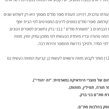
תעודתו עדכנית, דהיינו: תעודת סופר סת"ם מוסמך היא רק לשלוש שנים
למוס. סופרי סת"ם כפופים לדינים המפורטים לפי הבית יוסף
ם הנבחנים ב "משמרת סת"ם " בבני ברק נחשבים לסופרים הגונים.
מה טהורה ובדיו מיוחדת הנעשית לפי מתכון עתיק יומין. מזוזה
 לפי הסדר, ולפיכך נדרשת מהסופר זהירות רבה.
לפי ההלכה לכל אדם שחייב במזוזה (בנים מעל גיל 13 ובנות מעל גיל 12) מותר לקבוע מזוזה ורשאים לעשות כן. קביעת המזוזה נעשית גם
תורה, תפילין, מזוזות).
 סת"ם בני ברק.
וסק בהלכות סת"ם.