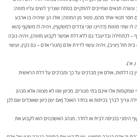
 עשרה תנאים שחייבים להתקיים בפתח שצריך לשים עליו מזוזה:
 חסר תנאי אחד מהם, פטור מן המזוזה; ואלו הן: שיהיה בו ארבע
טר מרובע) או יותר, ושיהיה לו שתי מזוזות (דהיינו שני צדדים למשקוף), ויהיה לו משקוף (הוא
ף – לכתחילה ובדיעבד גם ללא דלת אפשר לקבוע מזוזה), ויהיה גובה
 חול (יציב), ויהיה עשוי לדירת אדם (מגורי אדם – גם נקי), ועשוי
 א').
 בו דלתות, אולם אין מברכים על כך ומברכים על דלת הראשית
שמקומות אלו אינם בתי מגורים. מכיוון שזו לא מצווה אלא מנהג
לה צריך לברך בכיתות או בחדר האוכל (אם יש) כיוון שאוכלים שם לכן
 הימני בכניסה לבית או לחדר. מנהג האשכנזים הוא לקבוע את
 יד אדם בגובה ממוצע, יש לקבוע את המזוזה בגובה פניו של אדם