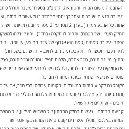
והאמבטיה משום הביזיון והטומאה. הרמב"ם בספרו 'משנה תורה' כותב
"עשרה תנאים יש בבית ואחר כך יתחייב להדר בו ולעשות לו מזוזה, ואם
אמות על ארבע אמות ( בערך 2 מטר על 2 מ
החלק העליון של הפתח), ותהיה לו תקרה (בחדר), ויהיו לו דלת(למשקו
הפתח- עשרה טפחים (טפח הוא אגרוף של אדם ממוצע) או יותר, ויהיה בית
לדירת כבוד, ועשוי לדירת קבע (מינימום לחיוב – חודש גם בשכירות)
(מתוך: משנה תורה, ספר אהבה, הלכות תפילין ומזוזה וספר תורה, פרק ו,
יש החולקים על הצורך בדלתות, ולהלכה יש לקבוע מזוזה אף בבית שאין
ופוטרים את שאר פתחי הבית (המזוזות) מברכה.
מקובל גם לקבוע מזוזות במשרדים, מקומות עבודה ובתי ספר, אף על פי 
(ומנהג יותר חזק מהלכה) קובעים במקומות אלו מזוזה בלי לברך‏‏ ולכתחי
חייבים – ופותרים את השאר.
קביעת המזוזה – נעשית בחלק התחתון של השליש העליון, של המשקוף
המזוזה באלכסון, ואילו הספרדים קובעים את המזוזה בקו אנכי ישר.
אם הפתח גבוה כ"כ עד שתחתית השליש העליון של הפתח גבוה מהגבהת