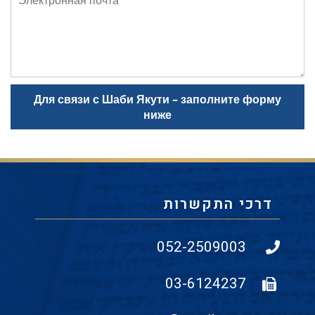
почта
Для связи с Шаби Якути – заполните форму
ниже
דרכי התקשרות
052-2509003
03-6124237