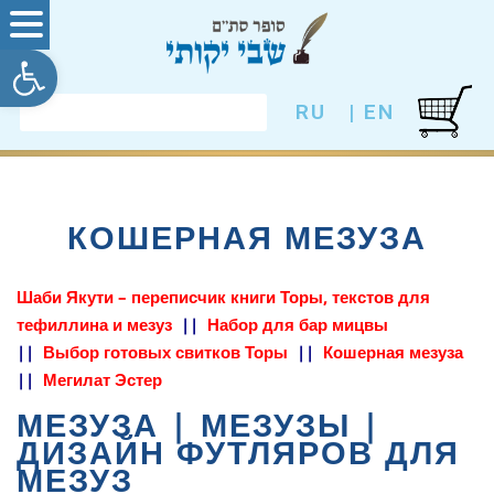
פתח סרגל
RU
EN |
КОШЕРНАЯ МЕЗУЗА
Шаби Якути – переписчик книги Торы, текстов для
тефиллина и мезуз
|
|
Набор для бар мицвы
|
|
Выбор готовых свитков Торы
|
|
Кошерная мезуза
|
|
Мегилат Эстер
МЕЗУЗА | МЕЗУЗЫ |
ДИЗАЙН ФУТЛЯРОВ ДЛЯ
МЕЗУЗ